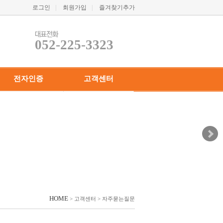
로그인
|
회원가입
|
즐겨찾기추가
052-225-3323
전자인증
고객센터
· 전자인증
· 공지사항
· 1:1고객게시판
· 관련뉴스
· 자주묻는질문
· 개인정보취급방침
· 이용약관
HOME
> 고객센터 > 자주묻는질문