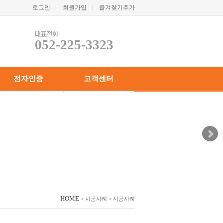
로그인
|
회원가입
|
즐겨찾기추가
052-225-3323
전자인증
고객센터
· 전자인증
· 공지사항
· 1:1고객게시판
· 관련뉴스
· 자주묻는질문
· 개인정보취급방침
· 이용약관
HOME
> 시공사례 > 시공사례