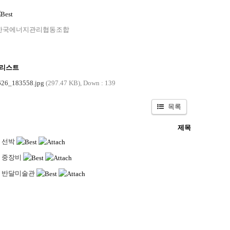
한국에너지관리협동조합
 리스트
26_183558.jpg
(297.47 KB),
Down : 139
목록
제목
선박
중장비
반달미술관